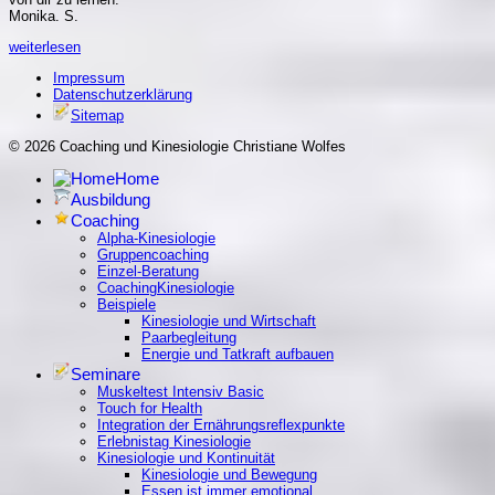
Monika. S.
weiterlesen
Impressum
Datenschutzerklärung
Sitemap
© 2026 Coaching und Kinesiologie Christiane Wolfes
Home
Ausbildung
Coaching
Alpha-Kinesiologie
Gruppencoaching
Einzel-Beratung
CoachingKinesiologie
Beispiele
Kinesiologie und Wirtschaft
Paarbegleitung
Energie und Tatkraft aufbauen
Seminare
Muskeltest Intensiv Basic
Touch for Health
Integration der Ernährungsreflexpunkte
Erlebnistag Kinesiologie
Kinesiologie und Kontinuität
Kinesiologie und Bewegung
Essen ist immer emotional