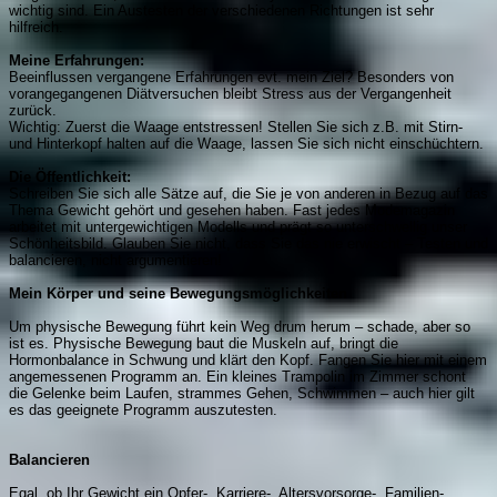
wichtig sind. Ein Austesten der verschiedenen Richtungen ist sehr
hilfreich.
Meine Erfahrungen:
Beeinflussen vergangene Erfahrungen evt. mein Ziel? Besonders von
vorangegangenen Diätversuchen bleibt Stress aus der Vergangenheit
zurück.
Wichtig: Zuerst die Waage entstressen! Stellen Sie sich z.B. mit Stirn-
und Hinterkopf halten auf die Waage, lassen Sie sich nicht einschüchtern.
Die Öffentlichkeit:
Schreiben Sie sich alle Sätze auf, die Sie je von anderen in Bezug auf das
Thema Gewicht gehört und gesehen haben. Fast jedes Modemagazin
arbeitet mit untergewichtigen Modells und prägt so unterschwellig unser
Schönheitsbild. Glauben Sie nicht, dass Sie das nie erwischt – Testen und
balancieren, nicht argumentieren!
Mein Körper und seine Bewegungsmöglichkeiten
Um physische Bewegung führt kein Weg drum herum – schade, aber so
ist es. Physische Bewegung baut die Muskeln auf, bringt die
Hormonbalance in Schwung und klärt den Kopf. Fangen Sie hier mit einem
angemessenen Programm an. Ein kleines Trampolin im Zimmer schont
die Gelenke beim Laufen, strammes Gehen, Schwimmen – auch hier gilt
es das geeignete Programm auszutesten.
Balancieren
Egal, ob Ihr Gewicht ein Opfer-, Karriere-, Altersvorsorge-, Familien-,