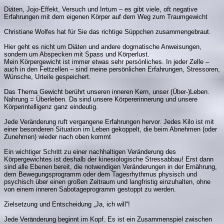
Diäten, Jojo-Effekt, Versuch und Irrtum – es gibt viele, oft negative
Erfahrungen mit dem eigenen Körper auf dem Weg zum Traumgewicht
Christiane Wolfes hat für Sie das richtige Süppchen zusammengebraut.
Hier geht es nicht um Diäten und andere dogmatische Anweisungen,
sondern um Abspecken mit Spass und Körperlust.
Mein Körpergewicht ist immer etwas sehr persönliches. In jeder Zelle –
auch in den Fettzellen – sind meine persönlichen Erfahrungen, Stressoren,
Wünsche, Urteile gespeichert.
Das Thema Gewicht berührt unseren inneren Kern, unser (Über-)Leben.
Nahrung = Überleben. Da sind unsere Körpererinnerung und unsere
Körperintelligenz ganz eindeutig.
Jede Veränderung ruft vergangene Erfahrungen hervor. Jedes Kilo ist mit
einer besonderen Situation im Leben gekoppelt, die beim Abnehmen (oder
Zunehmen) wieder nach oben kommt
Ein wichtiger Schritt zu einer nachhaltigen Veränderung des
Körpergewichtes ist deshalb der kinesiologische Stressabbau! Erst dann
sind alle Ebenen bereit, die notwendigen Veränderungen in der Ernährung,
dem Bewegungsprogramm oder dem Tagesrhythmus physisch und
psychisch über einen großen Zeitraum und langfristig einzuhalten, ohne
von einem inneren Sabotageprogramm gestoppt zu werden.
Zielsetzung und Entscheidung „Ja, ich will“!
Jede Veränderung beginnt im Kopf. Es ist ein Zusammenspiel zwischen