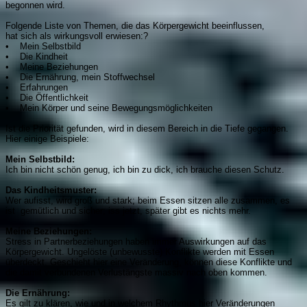
begonnen wird.
Folgende Liste von Themen, die das Körpergewicht beeinflussen,
hat sich als wirkungsvoll erwiesen:?
• Mein Selbstbild
• Die Kindheit
• Meine Beziehungen
• Die Ernährung, mein Stoffwechsel
• Erfahrungen
• Die Öffentlichkeit
• Mein Körper und seine Bewegungsmöglichkeiten
Ist die Priorität gefunden, wird in diesem Bereich in die Tiefe gegangen.
Hier einige Beispiele:
Mein Selbstbild:
Ich bin nicht schön genug, ich bin zu dick, ich brauche diesen Schutz.
Das Kindheitsmuster:
Wer aufisst, wird groß und stark; beim Essen sitzen alle zusammen, es
ist gemütlich und sicher; iss jetzt, später gibt es nichts mehr.
Meine Beziehungen:
Stress in Partnerbeziehungen haben immer Auswirkungen auf das
Körpergewicht. Ungelöste (unbewusste) Konflikte werden mit Essen
überdeckt. Geschieht hier eine Veränderung, können diese Konflikte und
die damit verbundenen Verlustängste massiv nach oben kommen.
Die Ernährung:
Es gilt zu klären, wie und in welchem Rhythmus hier Veränderungen