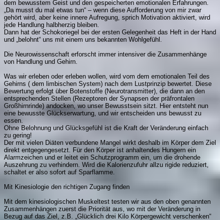
dem bewusstem Geist und den gespeicherten emotionalen Erfahrungen.
„Da musst du mal etwas tun“ – wenn diese Aufforderung von mir zwar
gehört wird, aber keine innere Aufregung, sprich Motivation aktiviert, wird
jede Handlung halbherzig bleiben.
Dann hat der Schokoriegel bei der ersten Gelegenheit das Heft in der Hand
und „belohnt“ uns mit einem uns bekannten Wohlgefühl.
Die Neurowissenschaft erforscht immer intensiver die Zusammenhänge
von Handlung und Gehirn.
Was wir erleben oder erleben wollen, wird vom dem emotionalen Teil des
Gehirns ( dem limbischen System) nach dem Lustprinzip bewertet. Diese
Bewertung erfolgt über Botenstoffe (Neurotransmitter), die dann an den
entsprechenden Stellen (Rezeptoren der Synapsen der präfrontalen
Großhirnrinde) andocken, wo unser Bewusstsein sitzt. Hier entsteht nun
eine bewusste Glückserwartung, und wir entscheiden uns bewusst zu
essen.
Ohne Belohnung und Glücksgefühl ist die Kraft der Veränderung einfach
zu gering!
Der mit vielen Diäten verbundene Mangel wirkt deshalb im Körper dem Ziel
direkt entgegengesetzt. Für den Körper ist anhaltendes Hungern ein
Alarmzeichen und er leitet ein Schutzprogramm ein, um die drohende
Auszehrung zu verhindern. Wird die Kalorienzufuhr allzu rigide reduziert,
schaltet er also sofort auf Sparflamme.
Mit Kinesiologie den richtigen Zugang finden
Mit dem kinesiologischen Muskeltest testen wir aus den oben genannten
Zusammenhängen zuerst die Priorität aus, wo mit der Veränderung in
Bezug auf das Ziel, z.B. „Glücklich drei Kilo Körpergewicht verschenken“