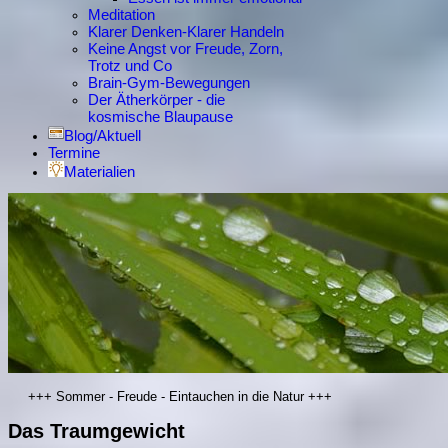
Meditation
Klarer Denken-Klarer Handeln
Keine Angst vor Freude, Zorn,
Trotz und Co
Brain-Gym-Bewegungen
Der Ätherkörper - die
kosmische Blaupause
Blog/Aktuell
Termine
Materialien
+++ Sommer - Freude - Eintauchen in die Natur +++
Das Traumgewicht