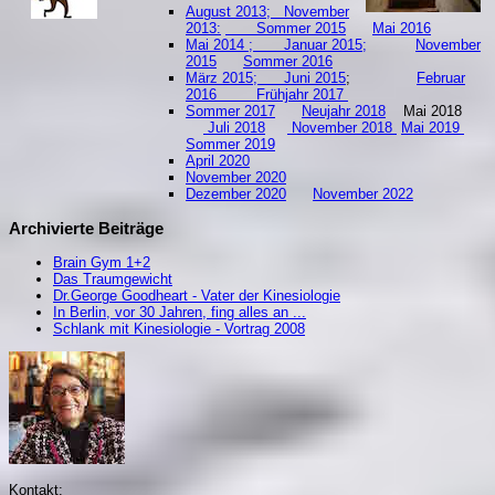
August 2013;
November
2013:
Sommer 2015
Mai 2016
Mai 2014 ;
Januar 2015;
November
2015
Sommer 2016
März 2015;
Juni 2015
;
Februar
2016
Frühjahr 2017
Sommer 2017
Neujahr 2018
Mai 2018
Juli 2018
November 2018
Mai 2019
S
ommer 2019
April 2020
November 2020
Dezember 2020
November 2022
Archivierte Beiträge
Brain Gym 1+2
Das Traumgewicht
Dr.George Goodheart - Vater der Kinesiologie
In Berlin, vor 30 Jahren, fing alles an ...
Schlank mit Kinesiologie - Vortrag 2008
Kontakt: