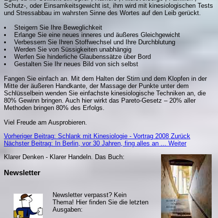
Schutz-, oder Einsamkeitsgewicht ist, ihm wird mit kinesiologischen Tests
und Stressabbau im wahrsten Sinne des Wortes auf den Leib gerückt.
• Steigern Sie Ihre Beweglichkeit
• Erlange Sie eine neues inneres und äußeres Gleichgewicht
• Verbessern Sie Ihren Stoffwechsel und Ihre Durchblutung
• Werden Sie von Süssigkeiten unabhängig
• Werfen Sie hinderliche Glaubenssätze über Bord
• Gestalten Sie Ihr neues Bild von sich selbst
Fangen Sie einfach an. Mit dem Halten der Stirn und dem Klopfen in der
Mitte der äußeren Handkante, der Massage der Punkte unter dem
Schlüsselbein wenden Sie einfachste kinesiologische Techniken an, die
80% Gewinn bringen. Auch hier wirkt das Pareto-Gesetz – 20% aller
Methoden bringen 80% des Erfolgs.
Viel Freude am Ausprobieren.
Vorheriger Beitrag: Schlank mit Kinesiologie - Vortrag 2008
Zurück
Nächster Beitrag: In Berlin, vor 30 Jahren, fing alles an ...
Weiter
Klarer Denken - Klarer Handeln. Da
s Buch:
Newsletter
Newsletter verpasst? Kein
Thema! Hier finden Sie die letzten
Ausgaben: