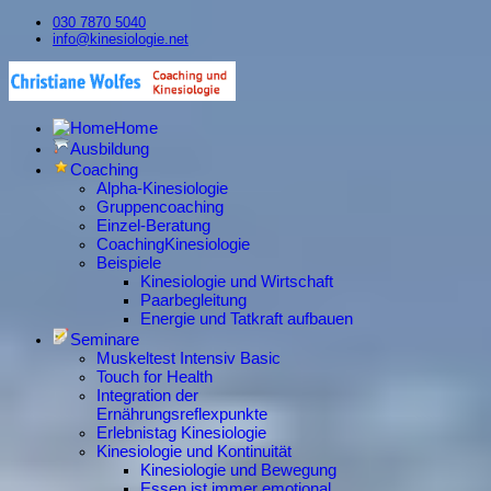
030 7870 5040
info@kinesiologie.net
Home
Ausbildung
Coaching
Alpha-Kinesiologie
Gruppencoaching
Einzel-Beratung
CoachingKinesiologie
Beispiele
Kinesiologie und Wirtschaft
Paarbegleitung
Energie und Tatkraft aufbauen
Seminare
Muskeltest Intensiv Basic
Touch for Health
Integration der
Ernährungsreflexpunkte
Erlebnistag Kinesiologie
Kinesiologie und Kontinuität
Kinesiologie und Bewegung
Essen ist immer emotional