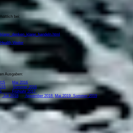
ältlich bei:
_klarer_denken_klarer_handeln.html
 Health
Weiter
zten Ausgaben:
15
Mai 2016
015
Sommer 2016
 2016
Frühjahr 2017
8
Juli 2018
November 2018
Mai 2019
S
ommer 2019