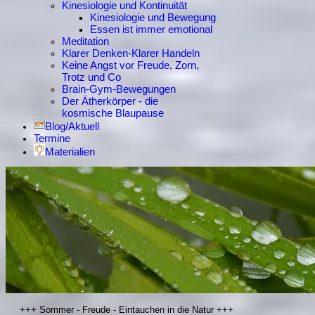
Kinesiologie und Kontinuität
Kinesiologie und Bewegung
Essen ist immer emotional
Meditation
Klarer Denken-Klarer Handeln
Keine Angst vor Freude, Zorn,
Trotz und Co
Brain-Gym-Bewegungen
Der Ätherkörper - die
kosmische Blaupause
Blog/Aktuell
Termine
Materialien
+++ Sommer - Freude - Eintauchen in die Natur +++