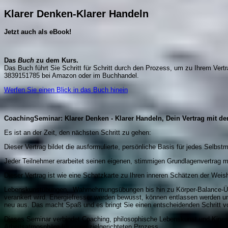
Klarer Denken-Klarer Handeln
Jetzt auch als eBook!
Das
Buch
zu dem Kurs.
Das Buch führt Sie Schritt für Schritt durch den Prozess, um zu Ihrem Ver
3839151785 bei Amazon oder im Buchhandel.
Werfen Sie einen Blick in das Buch hinein
CoachingSeminar:
Klarer Denken - Klarer Handeln,
Dein Vertrag mit d
Es ist an der Zeit, den nächsten Schritt zu gehen:
Dieser Vertrag bildet die ausformulierte, persönliche Basis für jedes Selbs
Jeder Teilnehmer erarbeitet seinen eigenen, stimmigen Grundlagenvertrag 
Dieser Vertrag ist wie eine Schatzkarte zu Ihren inneren Schätzen der Wei
Lebenskunstübungen, Wahrnehmungsübungen bis hin zu Körper-Balance-Übung
verankert wird. Energiefresser werden bewusst, können entlassen werden und
neu aus. Das macht Spaß und es bringt Sie einen entscheidenden Schritt v
Dieses Seminar verbindet Coaching, philosophische Lebenskunst und Kinesiol
Arbeitsatmosphäre für einen zielgerichteten Prozess.