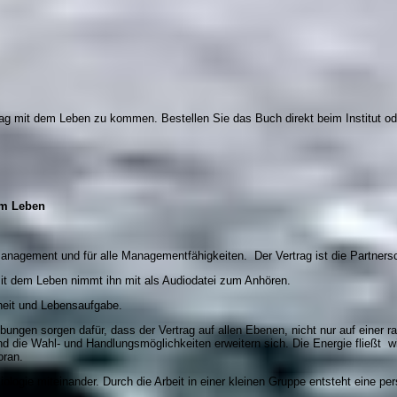
trag mit dem Leben zu kommen. Bestellen Sie das Buch direkt beim Institut o
em Leben
tmanagement und für alle Managementfähigkeiten. Der Vertrag ist die Partnersc
mit dem Leben nimmt ihn mit als Audiodatei zum Anhören.
sheit und Lebensaufgabe.
en sorgen dafür, dass der Vertrag auf allen Ebenen, nicht nur auf einer ra
 die Wahl- und Handlungsmöglichkeiten erweitern sich. Die Energie fließt wi
oran.
ogie miteinander. Durch die Arbeit in einer kleinen Gruppe entsteht eine per