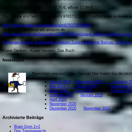
Preis des Buches: Hartcover 18,75 €, eBook 12,99 €
Das
eBook
erscheint mit der ISBN 9783732218820 und ist unter anderem erh
http://itunes.apple.com/de/book/isbn9783732218820
Amazon Kindle-Shop auf amazon.de
http://www.ebook.de/de/product/21007419/christiane_wolfes_christian_vogt
Vorheriger Beitrag: Kontinuität aufbauen
Zurück
Nächster Beitrag: Touch for
Klarer Denken - Klarer Handeln. Da
s Buch:
Newsletter
Newsletter verpasst? Kein Thema! Hier finden Sie die let
August 2013;
November 2013:
Sommer 20
Mai 2014 ;
Januar 2015;
November 2
März 2015;
Juni 2015
;
Februar
Sommer 2017
Neujahr 2018
Mai 201
April 2020
November 2020
Dezember 2020
November 2022
Archivierte Beiträge
Brain Gym 1+2
Das Traumgewicht