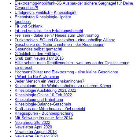
Elektrosmog-Mobilfunk-5G Ausbau-der sichere Sargnagel für Deine
Gesundheit?!
Erfolgreich, weiblich - Kinesiologin!
Erlebnistag Kinesiologie-Update
facebook
Fit und Schlank
Fit und schlank - ein Erfahrungsbericht
Frei sein - dabei sein? Neues zum Elektrosmog
Funkstrahlen, 5G und Quecksiber - eine unheilige Allianz
Geschenke der Natur annehmen - der Regenbogen
Gesundes selbst gemacht!
Glücklich in den Frühling!
Gruß zum Neuen Jahr 2016
Hilfe schreit mein Reptiliengehirn - was uns an der Digitalisierung
so stresst
Hochsensibilität und Elektrosmog - eine kleine Geschichte
I Want To Be A Ukrainian
Jeder Mensch ein Versuchskaninchen?
Kinesiologie – die Wahrheitshotline zu unserem Körper
Kinesiologie Ausbildung 2021/2022
Kinesiologie Online 10.Feb.2022
Kinesiologie und Entgiftung
Kinesiologie-Balance-Gutschein
Kraft aus der Mitte heraus - Ziel erreicht
Kriegsspuren - Buchbesprechung
Mit Schwung ins neue Jahr 2014
Neujahrsgrüße 2022
Newsletter April 2020
Newsletter August 2013
Newsletter Frühjahr 2021