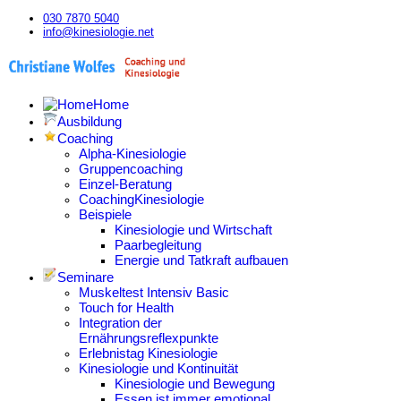
030 7870 5040
info@kinesiologie.net
Home
Ausbildung
Coaching
Alpha-Kinesiologie
Gruppencoaching
Einzel-Beratung
CoachingKinesiologie
Beispiele
Kinesiologie und Wirtschaft
Paarbegleitung
Energie und Tatkraft aufbauen
Seminare
Muskeltest Intensiv Basic
Touch for Health
Integration der
Ernährungsreflexpunkte
Erlebnistag Kinesiologie
Kinesiologie und Kontinuität
Kinesiologie und Bewegung
Essen ist immer emotional