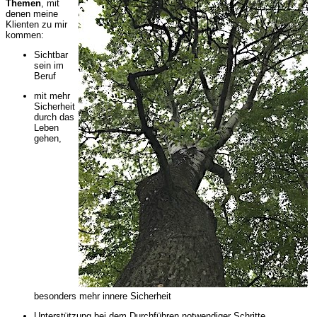
Themen
, mit
denen meine
Klienten zu mir
kommen:
Sichtbar
sein im
Beruf
mit mehr
Sicherheit
durch das
Leben
gehen,
besonders mehr innere Sicherheit
Unterstützung bei dem Durchführen notwendiger Schritte