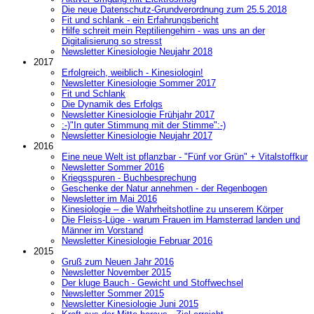
Die neue Datenschutz-Grundverordnung zum 25.5.2018
Fit und schlank - ein Erfahrungsbericht
Hilfe schreit mein Reptiliengehirn - was uns an der
Digitalisierung so stresst
Newsletter Kinesiologie Neujahr 2018
2017
Erfolgreich, weiblich - Kinesiologin!
Newsletter Kinesiologie Sommer 2017
Fit und Schlank
Die Dynamik des Erfolgs
Newsletter Kinesiologie Frühjahr 2017
:-)"In guter Stimmung mit der Stimme":-)
Newsletter Kinesiologie Neujahr 2017
2016
Eine neue Welt ist pflanzbar - "Fünf vor Grün" + Vitalstoffkur
Newsletter Sommer 2016
Kriegsspuren - Buchbesprechung
Geschenke der Natur annehmen - der Regenbogen
Newsletter im Mai 2016
Kinesiologie – die Wahrheitshotline zu unserem Körper
Die Fleiss-Lüge - warum Frauen im Hamsterrad landen und
Männer im Vorstand
Newsletter Kinesiologie Februar 2016
2015
Gruß zum Neuen Jahr 2016
Newsletter November 2015
Der kluge Bauch - Gewicht und Stoffwechsel
Newsletter Sommer 2015
Newsletter Kinesiologie Juni 2015