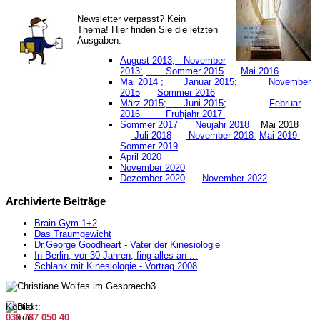
Newsletter verpasst? Kein
Thema! Hier finden Sie die letzten
Ausgaben:
August 2013;
November
2013:
Sommer 2015
Mai 2016
Mai 2014 ;
Januar 2015;
November
2015
Sommer 2016
März 2015;
Juni 2015
;
Februar
2016
Frühjahr 2017
Sommer 2017
Neujahr 2018
Mai 2018
Juli 2018
November 2018
Mai 2019
S
ommer 2019
April 2020
November 2020
Dezember 2020
November 2022
Archivierte Beiträge
Brain Gym 1+2
Das Traumgewicht
Dr.George Goodheart - Vater der Kinesiologie
In Berlin, vor 30 Jahren, fing alles an ...
Schlank mit Kinesiologie - Vortrag 2008
Kontakt:
030 787 050 40