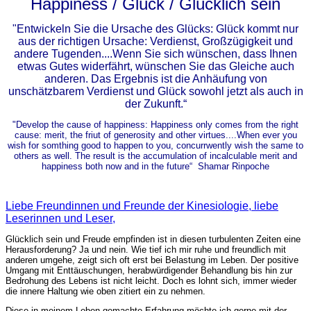
H
appiness /
Glück / Glücklich sein
"Entwickeln Sie die Ursache des Glücks: Glück kommt nur
aus der richtigen Ursache: Verdienst, Großzügigkeit und
andere Tugenden....Wenn Sie sich wünschen, dass Ihnen
etwas Gutes widerfährt, wünschen Sie das Gleiche auch
anderen. Das Ergebnis ist die Anhäufung von
unschätzbarem Verdienst und Glück sowohl jetzt als auch in
der Zukunft.“
"
D
evelop the cause of happiness: Happiness only comes from the right
cause: merit, the friut of generosity and other virtues....When ever you
wish for somthing good to happen to you, concurrwently wish the same to
others as well. The result is the accumulation of incalculable merit and
happiness both now and in the future“
Shamar Rinpoche
Liebe Freundinnen und Freunde der Kinesiologie, liebe
Leserinnen und Leser,
Glücklich sein und Freude empfinden ist in diesen turbulenten Zeiten eine
Herausforderung? Ja und nein. Wie tief ich mir ruhe und freundlich mit
anderen umgehe, zeigt sich oft erst bei Belastung im Leben. Der positive
Umgang mit Enttäuschungen, herabwürdigender Behandlung bis hin zur
Bedrohung des Lebens ist nicht leicht. Doch es lohnt sich, immer wieder
die innere Haltung wie oben zitiert ein zu nehmen.
Diese in meinem Leben gemachte Erfahrung möchte ich gerne mit der