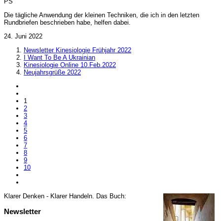
PS
Die tägliche Anwendung der kleinen Techniken, die ich in den letzten
Rundbriefen beschrieben habe, helfen dabei.
24. Juni 2022
Newsletter Kinesiologie Frühjahr 2022
I Want To Be A Ukrainian
Kinesiologie Online 10.Feb.2022
Neujahrsgrüße 2022
1
2
3
4
5
6
7
8
9
10
Klarer Denken - Klarer Handeln. Da
s Buch:
Newsletter