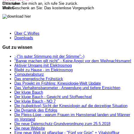
Bitte rufen Sie mich an, i
ch rufe Sie zurück.
Mein Geschenk an Sie: Das kostenlose Vorgespräch
Über C.Wolfes
Downloads
Gut zu wissen
:-)"In guter Stimmung mit der Stimme":-)
"Bange machen gilt nicht" - Keine Angst vor dem Weihnachtsmann!
Aktiver Umgang mit Elektrosmog
Bleibt zu Hause - im Elektrosmog
Computerabsturz
Das energetische Frühstück
Das Projekt im Frühling: Kinesiologie-Welt Update
Das Verhaltensbarometer - Anwendung und tiefere Einsichten
Der kluge Bauch
Der kluge Bauch - Gewicht und Stoffwechsel
Der kluge Bauch - NO 7
Die (subjektive) Sicht der Kinesiologin auf die derzeitige Situation
Die Dynamik des Erfolgs
Die Fleiss-Lüge - warum Frauen im Hamsterrad landen und Männer
im Vorstand
Die neue Datenschutz-Grundverordnung zum 25.5.2018
Die neue Website
Eine neue Welt ist pflanzbar - "Fünf vor Grün" + Vitalstoffkur