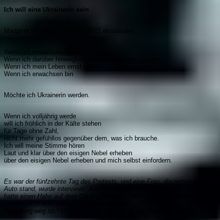
Ich will eine Ukrainerin sein
Margaret Wheatley ©2005 ** 2022 aktualisiert
Wenn ich erwachsen werde
Wenn ich darüber hinwegkomme, ein Teenager zu sein
Wenn ich mein Leben ernst nehme
Wenn ich erwachsen bin
Möchte ich Ukrainerin werden.
Wenn ich volljährig werde
will ich fröhlich in der Kälte stehen
für Tage ohne Zahl,
nicht mehr gefühllos gegenüber dem, was ich brauche.
Ich will meine Stimme hören
Laut und klar über den eisigen Nebel erheben
über den eisigen Nebel erheben und mich selbst einfordern.
Es war der fünfzehnte Tag des Protests, und eine Frau, die neben ihrem
Auto stand, wurde interviewt. Auf ihrem Auto
hatte einen Hahn auf dem Dach. Sie sagte: "Wir sind aufgewacht und
werden nicht eher gehen, bis diese verrottete
Regierung weg ist." Es ist nicht überliefert, ob der Hahn gekräht hat.