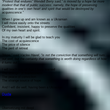
“Protest that endures” Wendell Berry said,” is moved by a hope far more
modest that that of public success: namely, the hope of preserving
qualities in one’s own heart and spirit that would be destroyed by
acquiescence.”
When I grow up and am known as a Ukrainian
I will move easily onto the streets
Confident, insistent, happy to preserve the qualities
Of my own heart and spirit.
In my maturity I will be glad to teach you
The cost of acquiescence
The price of silence
The peril of retreat
“Hope,” said Vaclev Havel, “is not the conviction that something will turn
out well, but the certainty that something is worth doing regardless of how
it turns out.”
I will teach you all that I have learned
The strength of fearlessness
The peace of conviction
The strange source of hope
And I will die well, having been a Ukrainian.
Quell
e
Übersetzung mit deepl