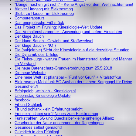
"Bange machen gilt nicht" - Keine Angst vor dem Weihnachtsmann!
Aktiver Umgang mit Elektrosmog
Bleibt zu Hause - im Elektrosmog
Computerabsturz
Das energetische Frühstück
Das Projekt im Frühling: Kinesiologie-Welt Update
Das Verhaltensbarometer - Anwendung und tiefere Einsichten
Der kluge Bauch
Der kluge Bauch - Gewicht und Stoffwechsel
Der kluge Bauch - NO 7
Die (subjektive) Sicht der Kinesiologin auf die derzeitige Situation
Die Dynamik des Erfolgs
Die Fleiss-Lüge - warum Frauen im Hamsterrad landen und Männer
im Vorstand
Die neue Datenschutz-Grundverordnung zum 25.5.2018
Die neue Website
Eine neue Welt ist pflanzbar - "Fünf vor Grün" + Vitalstoffkur
Elektrosmog-Mobilfunk-5G Ausbau-der sichere Sargnagel für Deine
Gesundheit?!
Erfolgreich, weiblich - Kinesiologin!
Erlebnistag Kinesiologie-Update
facebook
Fit und Schlank
Fit und schlank - ein Erfahrungsbericht
Frei sein - dabei sein? Neues zum Elektrosmog
Funkstrahlen, 5G und Quecksiber - eine unheilige Allianz
Geschenke der Natur annehmen - der Regenbogen
Gesundes selbst gemacht!
Glücklich in den Frühling!