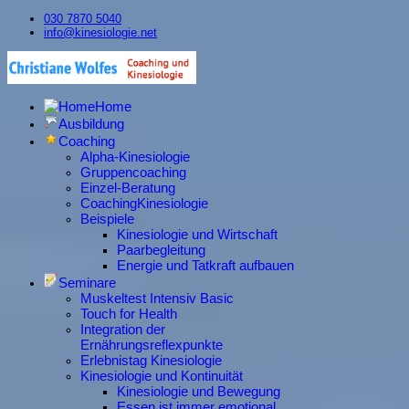
030 7870 5040
info@kinesiologie.net
Home
Ausbildung
Coaching
Alpha-Kinesiologie
Gruppencoaching
Einzel-Beratung
CoachingKinesiologie
Beispiele
Kinesiologie und Wirtschaft
Paarbegleitung
Energie und Tatkraft aufbauen
Seminare
Muskeltest Intensiv Basic
Touch for Health
Integration der
Ernährungsreflexpunkte
Erlebnistag Kinesiologie
Kinesiologie und Kontinuität
Kinesiologie und Bewegung
Essen ist immer emotional