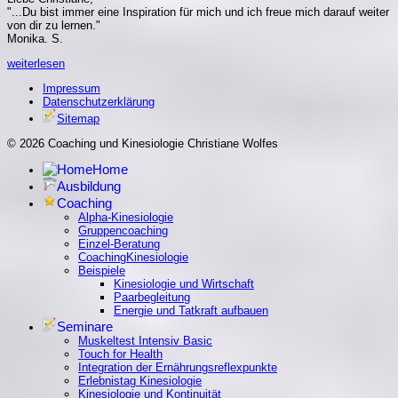
"...Du bist immer eine Inspiration für mich und ich freue mich darauf weiter
von dir zu lernen."
Monika. S.
weiterlesen
Impressum
Datenschutzerklärung
Sitemap
© 2026 Coaching und Kinesiologie Christiane Wolfes
Home
Ausbildung
Coaching
Alpha-Kinesiologie
Gruppencoaching
Einzel-Beratung
CoachingKinesiologie
Beispiele
Kinesiologie und Wirtschaft
Paarbegleitung
Energie und Tatkraft aufbauen
Seminare
Muskeltest Intensiv Basic
Touch for Health
Integration der Ernährungsreflexpunkte
Erlebnistag Kinesiologie
Kinesiologie und Kontinuität