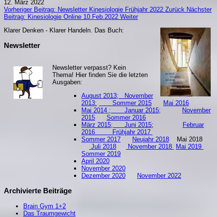
12. März 2022
Vorheriger Beitrag: Newsletter Kinesiologie Frühjahr 2022
Zurück
Nächster
Beitrag: Kinesiologie Online 10.Feb.2022
Weiter
Klarer Denken - Klarer Handeln. Da
s Buch:
Newsletter
Newsletter verpasst? Kein
Thema! Hier finden Sie die letzten
Ausgaben:
August 2013;
November
2013:
Sommer 2015
Mai 2016
Mai 2014 ;
Januar 2015;
November
2015
Sommer 2016
März 2015;
Juni 2015
;
Februar
2016
Frühjahr 2017
Sommer 2017
Neujahr 2018
Mai 2018
Juli 2018
November 2018
Mai 2019
S
ommer 2019
April 2020
November 2020
Dezember 2020
November 2022
Archivierte Beiträge
Brain Gym 1+2
Das Traumgewicht