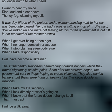
no longer numb to what I need.
I want to hear my voice
Rise loud and clear above
The icy fog, claiming myself.
It was day fifteen of the protest, and a woman standing next to her car
was being interviewed. Her car had a rooster sitting on top of it. She said,
“We’ve woken up and we’re not leaving till this rotten government is out.” It
is not recorded of the rooster crowed.
When I get over being a teen-ager
When I no longer complain or accuse
When I stop blaming everybody else
When I take responsibility
I will have become a Ukrainian
The Yushchenko supporters carried bright orange banners which they
waved vigorously on slim poles. Soon after the protests began, the
government sent in thugs hoping to create violence. They also carried
banners, but theirs were hung on heavy clubs that could double as
weapons.
When I take my life seriously
When I look directly at what’s going on
When I know that the future doesn’t change itself
That I must act
I will be a Ukrainian