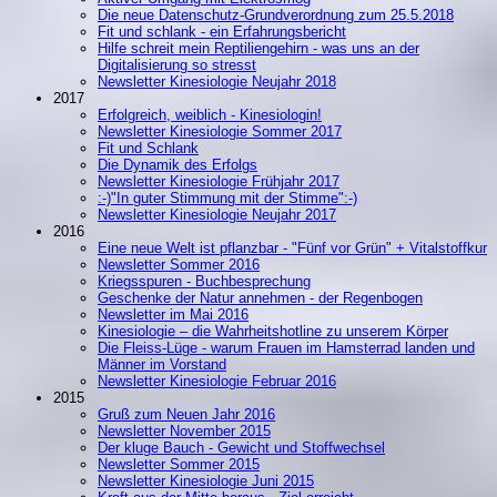
Die neue Datenschutz-Grundverordnung zum 25.5.2018
Fit und schlank - ein Erfahrungsbericht
Hilfe schreit mein Reptiliengehirn - was uns an der
Digitalisierung so stresst
Newsletter Kinesiologie Neujahr 2018
2017
Erfolgreich, weiblich - Kinesiologin!
Newsletter Kinesiologie Sommer 2017
Fit und Schlank
Die Dynamik des Erfolgs
Newsletter Kinesiologie Frühjahr 2017
:-)"In guter Stimmung mit der Stimme":-)
Newsletter Kinesiologie Neujahr 2017
2016
Eine neue Welt ist pflanzbar - "Fünf vor Grün" + Vitalstoffkur
Newsletter Sommer 2016
Kriegsspuren - Buchbesprechung
Geschenke der Natur annehmen - der Regenbogen
Newsletter im Mai 2016
Kinesiologie – die Wahrheitshotline zu unserem Körper
Die Fleiss-Lüge - warum Frauen im Hamsterrad landen und
Männer im Vorstand
Newsletter Kinesiologie Februar 2016
2015
Gruß zum Neuen Jahr 2016
Newsletter November 2015
Der kluge Bauch - Gewicht und Stoffwechsel
Newsletter Sommer 2015
Newsletter Kinesiologie Juni 2015