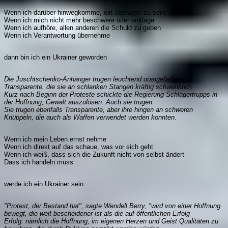
Wenn ich darüber hinwegkomme, ein Teenager zu sein
Wenn ich mich nicht mehr beschwere oder anklage
Wenn ich aufhöre, allen anderen die Schuld zu geben
Wenn ich Verantwortung übernehme
dann bin ich ein Ukrainer geworden
Die Juschtschenko-Anhänger trugen leuchtend orangefarbene
Transparente, die sie an schlanken Stangen kräftig schwenkten.
Kurz nach Beginn der Proteste schickte die Regierung Schlägertrupps in
der Hoffnung, Gewalt auszulösen. Auch sie trugen
Sie trugen ebenfalls Transparente, aber ihre hingen an schweren
Knüppeln, die auch als Waffen verwendet werden konnten.
Wenn ich mein Leben ernst nehme
Wenn ich direkt auf das schaue, was vor sich geht
Wenn ich weiß, dass sich die Zukunft nicht von selbst ändert
Dass ich handeln muss
werde ich ein Ukrainer sein
"Protest, der Bestand hat", sagte Wendell Berry, "wird von einer Hoffnung
bewegt, die weit bescheidener ist als die auf öffentlichen Erfolg
Erfolg: nämlich die Hoffnung, im eigenen Herzen und Geist Qualitäten zu