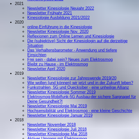
2021
Newsletter Kinesiologie Neujahr 2022
Newsletter Frühjahr 2021
Kinesiologie Ausbildung 2021/2022
2020
online-Einführung in die Kinesiologie
Newsletter Kinesiologie Nov. 2020
Reflexionen zum Online Lernen und Kinesiologie
Die (subjektive) Sicht der Kinesiologin auf die derzeitige
Situation
Das Verhaltensbarometer - Anwendung und tiefere
Einsichten
Frei sein - dabei sein? Neues zum Elektrosmog
Bleibt zu Hause - im Elektrosmog
Newsletter April 2020
2019
Newsletter Kinesiologie zur Jahreswende 2019/20
Wie wollen (und können) wir jetzt und in der Zukunft leben?
Funkstrahlen, 5G und Quecksiber - eine unheilige Allianz
Newsletter Kinesiologie Sommer 2019
Elektrosmog-Mobilfunk-5G Ausbau-der sichere Sargnagel für
Deine Gesundheit?!
Newsletter Kinesiologie Mai 2019
Hochsensibilität und Elektrosmog - eine kleine Geschichte
Newsletter Kinesiologie Januar 2019
2018
Newsletter November 2018
Newsletter Kinesiologie Juli 2018
Newsletter KInesiologie Mai 2018
Aktiver Umgang mit Elektrosmog