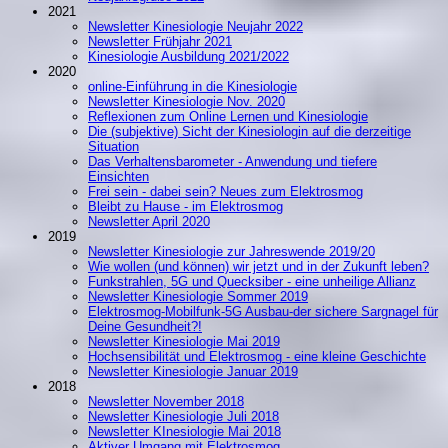
2021
Newsletter Kinesiologie Neujahr 2022
Newsletter Frühjahr 2021
Kinesiologie Ausbildung 2021/2022
2020
online-Einführung in die Kinesiologie
Newsletter Kinesiologie Nov. 2020
Reflexionen zum Online Lernen und Kinesiologie
Die (subjektive) Sicht der Kinesiologin auf die derzeitige
Situation
Das Verhaltensbarometer - Anwendung und tiefere
Einsichten
Frei sein - dabei sein? Neues zum Elektrosmog
Bleibt zu Hause - im Elektrosmog
Newsletter April 2020
2019
Newsletter Kinesiologie zur Jahreswende 2019/20
Wie wollen (und können) wir jetzt und in der Zukunft leben?
Funkstrahlen, 5G und Quecksiber - eine unheilige Allianz
Newsletter Kinesiologie Sommer 2019
Elektrosmog-Mobilfunk-5G Ausbau-der sichere Sargnagel für
Deine Gesundheit?!
Newsletter Kinesiologie Mai 2019
Hochsensibilität und Elektrosmog - eine kleine Geschichte
Newsletter Kinesiologie Januar 2019
2018
Newsletter November 2018
Newsletter Kinesiologie Juli 2018
Newsletter KInesiologie Mai 2018
Aktiver Umgang mit Elektrosmog