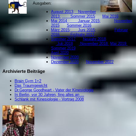
Ausgaben:
August 2013;
November
2013:
Sommer 2015
Mai 2016
Mai 2014 ;
Januar 2015;
November
2015
Sommer 2016
März 2015;
Juni 2015
;
Februar
2016
Frühjahr 2017
Sommer 2017
Neujahr 2018
Mai 2018
Juli 2018
November 2018
Mai 2019
S
ommer 2019
April 2020
November 2020
Dezember 2020
November 2022
Archivierte Beiträge
Brain Gym 1+2
Das Traumgewicht
Dr.George Goodheart - Vater der Kinesiologie
In Berlin, vor 30 Jahren, fing alles an ...
Schlank mit Kinesiologie - Vortrag 2008