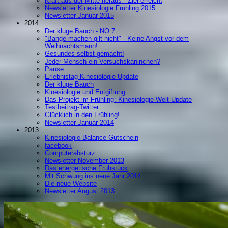
Kraft aus der Mitte heraus - Ziel erreicht
Newsletter Kinesiologie Frühling 2015
Newsletter Januar 2015
2014
Der kluge Bauch - NO 7
"Bange machen gilt nicht" - Keine Angst vor dem
Weihnachtsmann!
Gesundes selbst gemacht!
Jeder Mensch ein Versuchskaninchen?
Pause
Erlebnistag Kinesiologie-Update
Der kluge Bauch
Kinesiologie und Entgiftung
Das Projekt im Frühling: Kinesiologie-Welt Update
Testbeitrag-Twitter
Glücklich in den Frühling!
Newsletter Januar 2014
2013
Kinesiologie-Balance-Gutschein
facebook
Computerabsturz
Newsletter November 2013
Das energetische Frühstück
Mit Schwung ins neue Jahr 2014
Die neue Website
Newsletter August 2013