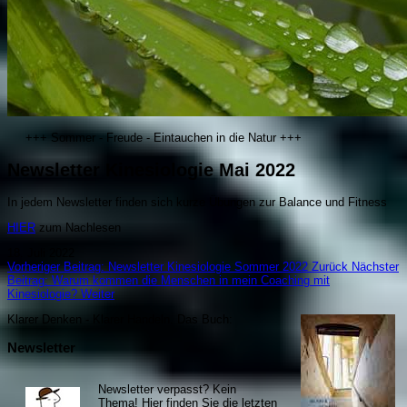
+++ Sommer - Freude - Eintauchen in die Natur +++
Newsletter Kinesiologie Mai 2022
In jedem Newsletter finden sich kurze Übungen zur Balance und Fitness
HIER
zum Nachlesen
18. Juli 2022
Vorheriger Beitrag: Newsletter Kinesiologie Sommer 2022
Zurück
Nächster
Beitrag: Warum kommen die Menschen in mein Coaching mit
Kinesiologie?
Weiter
Klarer Denken - Klarer Handeln. Da
s Buch:
Newsletter
Newsletter verpasst? Kein
Thema! Hier finden Sie die letzten