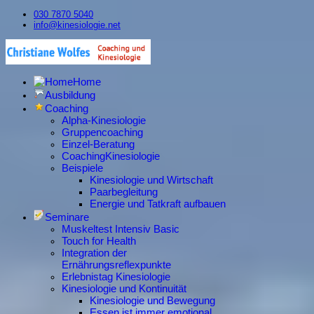
030 7870 5040
info@kinesiologie.net
Home
Ausbildung
Coaching
Alpha-Kinesiologie
Gruppencoaching
Einzel-Beratung
CoachingKinesiologie
Beispiele
Kinesiologie und Wirtschaft
Paarbegleitung
Energie und Tatkraft aufbauen
Seminare
Muskeltest Intensiv Basic
Touch for Health
Integration der
Ernährungsreflexpunkte
Erlebnistag Kinesiologie
Kinesiologie und Kontinuität
Kinesiologie und Bewegung
Essen ist immer emotional