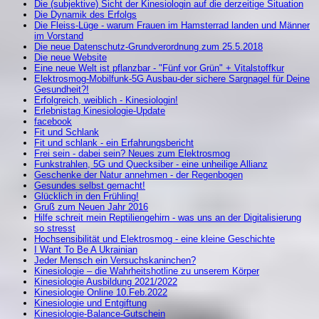
Die (subjektive) Sicht der Kinesiologin auf die derzeitige Situation
Die Dynamik des Erfolgs
Die Fleiss-Lüge - warum Frauen im Hamsterrad landen und Männer
im Vorstand
Die neue Datenschutz-Grundverordnung zum 25.5.2018
Die neue Website
Eine neue Welt ist pflanzbar - "Fünf vor Grün" + Vitalstoffkur
Elektrosmog-Mobilfunk-5G Ausbau-der sichere Sargnagel für Deine
Gesundheit?!
Erfolgreich, weiblich - Kinesiologin!
Erlebnistag Kinesiologie-Update
facebook
Fit und Schlank
Fit und schlank - ein Erfahrungsbericht
Frei sein - dabei sein? Neues zum Elektrosmog
Funkstrahlen, 5G und Quecksiber - eine unheilige Allianz
Geschenke der Natur annehmen - der Regenbogen
Gesundes selbst gemacht!
Glücklich in den Frühling!
Gruß zum Neuen Jahr 2016
Hilfe schreit mein Reptiliengehirn - was uns an der Digitalisierung
so stresst
Hochsensibilität und Elektrosmog - eine kleine Geschichte
I Want To Be A Ukrainian
Jeder Mensch ein Versuchskaninchen?
Kinesiologie – die Wahrheitshotline zu unserem Körper
Kinesiologie Ausbildung 2021/2022
Kinesiologie Online 10.Feb.2022
Kinesiologie und Entgiftung
Kinesiologie-Balance-Gutschein