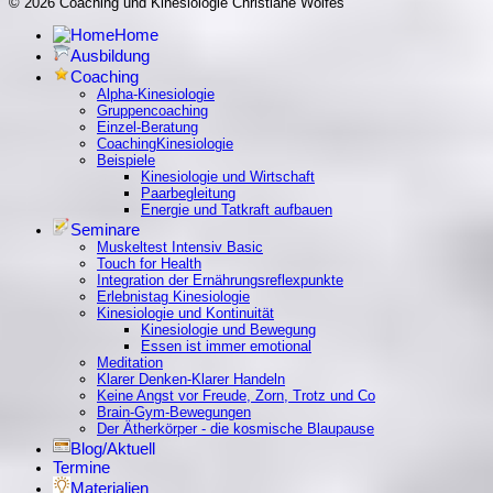
© 2026 Coaching und Kinesiologie Christiane Wolfes
Home
Ausbildung
Coaching
Alpha-Kinesiologie
Gruppencoaching
Einzel-Beratung
CoachingKinesiologie
Beispiele
Kinesiologie und Wirtschaft
Paarbegleitung
Energie und Tatkraft aufbauen
Seminare
Muskeltest Intensiv Basic
Touch for Health
Integration der Ernährungsreflexpunkte
Erlebnistag Kinesiologie
Kinesiologie und Kontinuität
Kinesiologie und Bewegung
Essen ist immer emotional
Meditation
Klarer Denken-Klarer Handeln
Keine Angst vor Freude, Zorn, Trotz und Co
Brain-Gym-Bewegungen
Der Ätherkörper - die kosmische Blaupause
Blog/Aktuell
Termine
Materialien