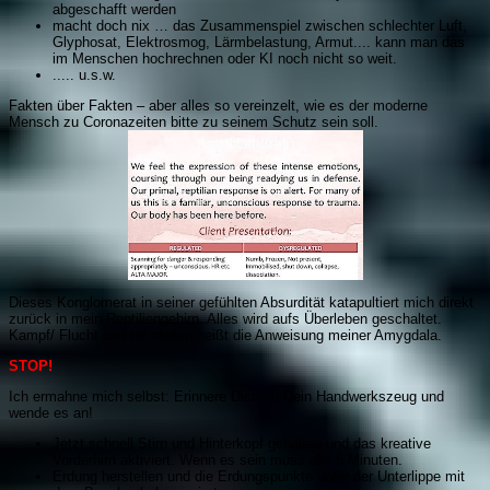
abgeschafft werden
macht doch nix … das Zusammenspiel zwischen schlechter Luft,
Glyphosat, Elektrosmog, Lärmbelastung, Armut.... kann man das
im Menschen hochrechnen oder KI noch nicht so weit.
..... u.s.w.
Fakten über Fakten – aber alles so vereinzelt, wie es der moderne
Mensch zu Coronazeiten bitte zu seinem Schutz sein soll.
Dieses Konglomerat in seiner gefühlten Absurdität katapultiert mich direkt
zurück in mein Reptiliengehirn. Alles wird aufs Überleben geschaltet.
Kampf/ Flucht und tot stellen heißt die Anweisung meiner Amygdala.
STOP!
Ich ermahne mich selbst: Erinnere Dich an Dein Handwerkszeug und
wende es an!
Jetzt schnell Stirn und Hinterkopf gehalten und das kreative
Vorderhirn aktiviert. Wenn es sein muss alle 5 Minuten.
Erdung herstellen und die Erdungspunkte unter der Unterlippe mit