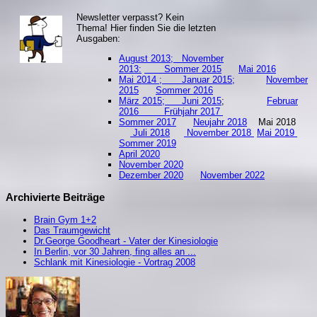
Newsletter verpasst? Kein
Thema! Hier finden Sie die letzten
Ausgaben:
August 2013;
November
2013:
Sommer 2015
Mai 2016
Mai 2014 ;
Januar 2015;
November
2015
Sommer 2016
März 2015;
Juni 2015
;
Februar
2016
Frühjahr 2017
Sommer 2017
Neujahr 2018
Mai 2018
Juli 2018
November 2018
Mai 2019
S
ommer 2019
April 2020
November 2020
Dezember 2020
November 2022
Archivierte Beiträge
Brain Gym 1+2
Das Traumgewicht
Dr.George Goodheart - Vater der Kinesiologie
In Berlin, vor 30 Jahren, fing alles an ...
Schlank mit Kinesiologie - Vortrag 2008