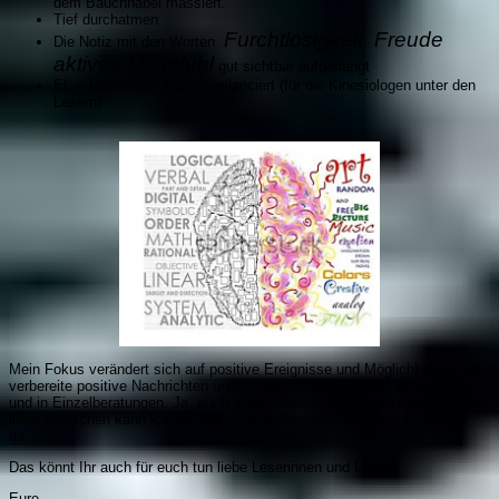
dem Bauchnabel massiert.
Tief durchatmen.
Furchtlosigkeit Freude
Die Notiz mit den Worten
ak
tives Mitgefühl
gut sichtbar aufgehängt
EL + LV1 + die Chakren balanciert (für die Kinesiologen unter den
Lesern)
Mein Fokus verändert sich auf positive Ereignisse und Möglichkeiten. ich
verbereite positive Nachrichten und unterrichte Kinesiologie in Gruppen
und in Einzelberatungen. Ja, auch mein Leben ist sehr verändert und viele
liebe Menschen kann ich zur Zeit nicht treffen. Aber die Kraft ist wieder
da.
Das könnt Ihr auch für euch tun liebe Leserinnen und Leser!.
Eure