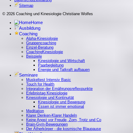
Sitemap
© 2026 Coaching und Kinesiologie Christiane Wolfes
Home
Ausbildung
Coaching
Alpha-Kinesiologie
Gruppencoaching
Einzel-Beratung
CoachingKinesiologie
Beispiele
Kinesiologie und Wirtschaft
Paarbegleitung
Energie und Tatkraft aufbauen
Seminare
Muskeltest Intensiv Basic
Touch for Health
Integration der Ernährungsreflexpunkte
Erlebnistag Kinesiologie
Kinesiologie und Kontinuität
Kinesiologie und Bewegung
Essen ist immer emotional
Meditation
Klarer Denken-Klarer Handeln
Keine Angst vor Freude, Zorn, Trotz und Co
Brain-Gym-Bewegungen
Der Ätherkörper - die kosmische Blaupause