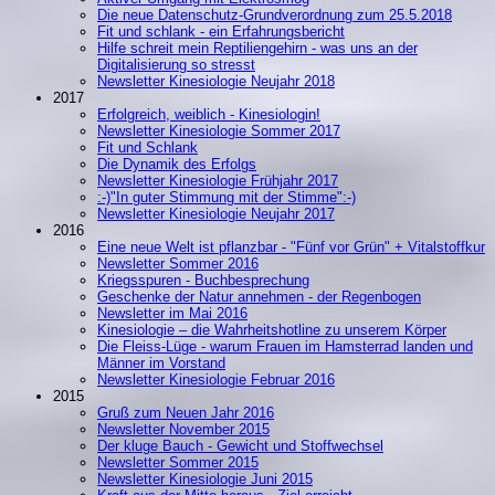
Die neue Datenschutz-Grundverordnung zum 25.5.2018
Fit und schlank - ein Erfahrungsbericht
Hilfe schreit mein Reptiliengehirn - was uns an der
Digitalisierung so stresst
Newsletter Kinesiologie Neujahr 2018
2017
Erfolgreich, weiblich - Kinesiologin!
Newsletter Kinesiologie Sommer 2017
Fit und Schlank
Die Dynamik des Erfolgs
Newsletter Kinesiologie Frühjahr 2017
:-)"In guter Stimmung mit der Stimme":-)
Newsletter Kinesiologie Neujahr 2017
2016
Eine neue Welt ist pflanzbar - "Fünf vor Grün" + Vitalstoffkur
Newsletter Sommer 2016
Kriegsspuren - Buchbesprechung
Geschenke der Natur annehmen - der Regenbogen
Newsletter im Mai 2016
Kinesiologie – die Wahrheitshotline zu unserem Körper
Die Fleiss-Lüge - warum Frauen im Hamsterrad landen und
Männer im Vorstand
Newsletter Kinesiologie Februar 2016
2015
Gruß zum Neuen Jahr 2016
Newsletter November 2015
Der kluge Bauch - Gewicht und Stoffwechsel
Newsletter Sommer 2015
Newsletter Kinesiologie Juni 2015