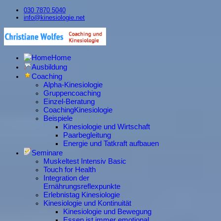
030 7870 5040
info@kinesiologie.net
Home
Ausbildung
Coaching
Alpha-Kinesiologie
Gruppencoaching
Einzel-Beratung
CoachingKinesiologie
Beispiele
Kinesiologie und Wirtschaft
Paarbegleitung
Energie und Tatkraft aufbauen
Seminare
Muskeltest Intensiv Basic
Touch for Health
Integration der
Ernährungsreflexpunkte
Erlebnistag Kinesiologie
Kinesiologie und Kontinuität
Kinesiologie und Bewegung
Essen ist immer emotional