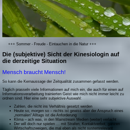
+++ Sommer - Freude - Eintauchen in die Natur +++
Die (subjektive) Sicht der Kinesiologin auf
die derzeitige Situation
Mensch braucht Mensch!
So kann die Kernaussage der Zeitqualität zusammen gefasst werden.
Täglich prasseln viele Informationen auf mich ein, die auch für einen auf
Informationsverarbeitung trainierten Geist wie mich nicht immer leicht zu
ordnen sind. Hier eine sehr subjektive Auswahl:
Zahlen, die nicht ins Verhältnis gesetzt werden
Heute so, morgen so – nichts ist gewiss aber der Anspruch eines
„normalen“ Alltags ist die Anforderung
Klima – ach was, in den Mainstream Medien (weiter) verlacht
Der will doch nur spielen … mit Strafen, Kontaktverbot, ganzen
Wirtschaftszweigen, die mal eben als nicht systemrelevant