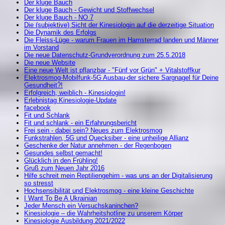
Der kluge Bauch
Der kluge Bauch - Gewicht und Stoffwechsel
Der kluge Bauch - NO 7
Die (subjektive) Sicht der Kinesiologin auf die derzeitige Situation
Die Dynamik des Erfolgs
Die Fleiss-Lüge - warum Frauen im Hamsterrad landen und Männer
im Vorstand
Die neue Datenschutz-Grundverordnung zum 25.5.2018
Die neue Website
Eine neue Welt ist pflanzbar - "Fünf vor Grün" + Vitalstoffkur
Elektrosmog-Mobilfunk-5G Ausbau-der sichere Sargnagel für Deine
Gesundheit?!
Erfolgreich, weiblich - Kinesiologin!
Erlebnistag Kinesiologie-Update
facebook
Fit und Schlank
Fit und schlank - ein Erfahrungsbericht
Frei sein - dabei sein? Neues zum Elektrosmog
Funkstrahlen, 5G und Quecksiber - eine unheilige Allianz
Geschenke der Natur annehmen - der Regenbogen
Gesundes selbst gemacht!
Glücklich in den Frühling!
Gruß zum Neuen Jahr 2016
Hilfe schreit mein Reptiliengehirn - was uns an der Digitalisierung
so stresst
Hochsensibilität und Elektrosmog - eine kleine Geschichte
I Want To Be A Ukrainian
Jeder Mensch ein Versuchskaninchen?
Kinesiologie – die Wahrheitshotline zu unserem Körper
Kinesiologie Ausbildung 2021/2022