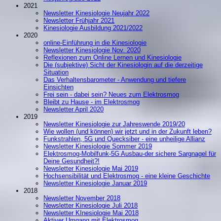
2021
Newsletter Kinesiologie Neujahr 2022
Newsletter Frühjahr 2021
Kinesiologie Ausbildung 2021/2022
2020
online-Einführung in die Kinesiologie
Newsletter Kinesiologie Nov. 2020
Reflexionen zum Online Lernen und Kinesiologie
Die (subjektive) Sicht der Kinesiologin auf die derzeitige
Situation
Das Verhaltensbarometer - Anwendung und tiefere
Einsichten
Frei sein - dabei sein? Neues zum Elektrosmog
Bleibt zu Hause - im Elektrosmog
Newsletter April 2020
2019
Newsletter Kinesiologie zur Jahreswende 2019/20
Wie wollen (und können) wir jetzt und in der Zukunft leben?
Funkstrahlen, 5G und Quecksiber - eine unheilige Allianz
Newsletter Kinesiologie Sommer 2019
Elektrosmog-Mobilfunk-5G Ausbau-der sichere Sargnagel für
Deine Gesundheit?!
Newsletter Kinesiologie Mai 2019
Hochsensibilität und Elektrosmog - eine kleine Geschichte
Newsletter Kinesiologie Januar 2019
2018
Newsletter November 2018
Newsletter Kinesiologie Juli 2018
Newsletter KInesiologie Mai 2018
Aktiver Umgang mit Elektrosmog