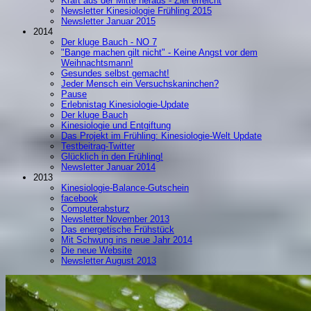
Kraft aus der Mitte heraus - Ziel erreicht
Newsletter Kinesiologie Frühling 2015
Newsletter Januar 2015
2014
Der kluge Bauch - NO 7
"Bange machen gilt nicht" - Keine Angst vor dem
Weihnachtsmann!
Gesundes selbst gemacht!
Jeder Mensch ein Versuchskaninchen?
Pause
Erlebnistag Kinesiologie-Update
Der kluge Bauch
Kinesiologie und Entgiftung
Das Projekt im Frühling: Kinesiologie-Welt Update
Testbeitrag-Twitter
Glücklich in den Frühling!
Newsletter Januar 2014
2013
Kinesiologie-Balance-Gutschein
facebook
Computerabsturz
Newsletter November 2013
Das energetische Frühstück
Mit Schwung ins neue Jahr 2014
Die neue Website
Newsletter August 2013