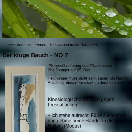
+++ Sommer - Freude - Eintauchen in die Natur +++
Der kluge Bauch - NO 7
#Stressüberflutung und #Ausbrennen =
#Heißhunger auf #Süßes
Heißhunger muss nicht sein! Lesen Sie hier die
Anleitung, diesen Kreislauf zu durchbrechen.
Kinesiologische Balance gegen
Fressattacken:
+ Ich stehe aufrecht, Füße zusammen
und nehme beide Hände an die
Hüften. (Modus)