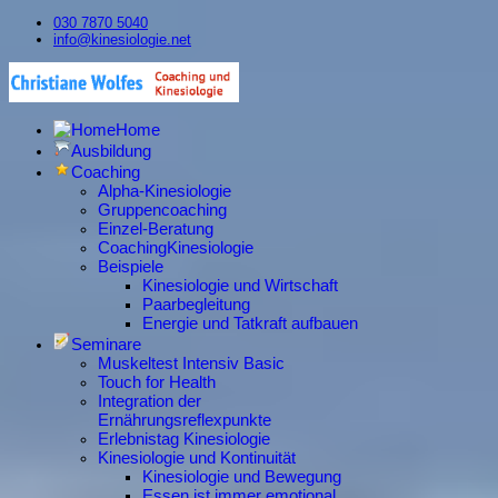
030 7870 5040
info@kinesiologie.net
Home
Ausbildung
Coaching
Alpha-Kinesiologie
Gruppencoaching
Einzel-Beratung
CoachingKinesiologie
Beispiele
Kinesiologie und Wirtschaft
Paarbegleitung
Energie und Tatkraft aufbauen
Seminare
Muskeltest Intensiv Basic
Touch for Health
Integration der
Ernährungsreflexpunkte
Erlebnistag Kinesiologie
Kinesiologie und Kontinuität
Kinesiologie und Bewegung
Essen ist immer emotional