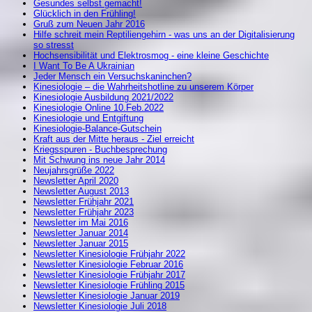
Gesundes selbst gemacht!
Glücklich in den Frühling!
Gruß zum Neuen Jahr 2016
Hilfe schreit mein Reptiliengehirn - was uns an der Digitalisierung
so stresst
Hochsensibilität und Elektrosmog - eine kleine Geschichte
I Want To Be A Ukrainian
Jeder Mensch ein Versuchskaninchen?
Kinesiologie – die Wahrheitshotline zu unserem Körper
Kinesiologie Ausbildung 2021/2022
Kinesiologie Online 10.Feb.2022
Kinesiologie und Entgiftung
Kinesiologie-Balance-Gutschein
Kraft aus der Mitte heraus - Ziel erreicht
Kriegsspuren - Buchbesprechung
Mit Schwung ins neue Jahr 2014
Neujahrsgrüße 2022
Newsletter April 2020
Newsletter August 2013
Newsletter Frühjahr 2021
Newsletter Frühjahr 2023
Newsletter im Mai 2016
Newsletter Januar 2014
Newsletter Januar 2015
Newsletter Kinesiologie Frühjahr 2022
Newsletter Kinesiologie Februar 2016
Newsletter Kinesiologie Frühjahr 2017
Newsletter Kinesiologie Frühling 2015
Newsletter Kinesiologie Januar 2019
Newsletter Kinesiologie Juli 2018