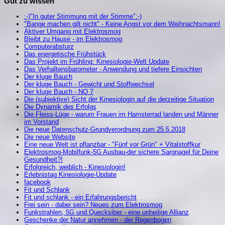
Gut zu wissen
:-)"In guter Stimmung mit der Stimme":-)
"Bange machen gilt nicht" - Keine Angst vor dem Weihnachtsmann!
Aktiver Umgang mit Elektrosmog
Bleibt zu Hause - im Elektrosmog
Computerabsturz
Das energetische Frühstück
Das Projekt im Frühling: Kinesiologie-Welt Update
Das Verhaltensbarometer - Anwendung und tiefere Einsichten
Der kluge Bauch
Der kluge Bauch - Gewicht und Stoffwechsel
Der kluge Bauch - NO 7
Die (subjektive) Sicht der Kinesiologin auf die derzeitige Situation
Die Dynamik des Erfolgs
Die Fleiss-Lüge - warum Frauen im Hamsterrad landen und Männer
im Vorstand
Die neue Datenschutz-Grundverordnung zum 25.5.2018
Die neue Website
Eine neue Welt ist pflanzbar - "Fünf vor Grün" + Vitalstoffkur
Elektrosmog-Mobilfunk-5G Ausbau-der sichere Sargnagel für Deine
Gesundheit?!
Erfolgreich, weiblich - Kinesiologin!
Erlebnistag Kinesiologie-Update
facebook
Fit und Schlank
Fit und schlank - ein Erfahrungsbericht
Frei sein - dabei sein? Neues zum Elektrosmog
Funkstrahlen, 5G und Quecksiber - eine unheilige Allianz
Geschenke der Natur annehmen - der Regenbogen