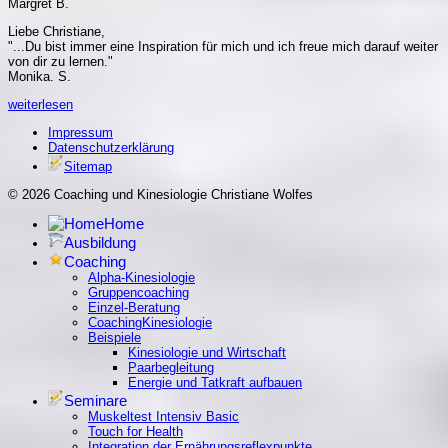
Margret B.
Liebe Christiane,
"...Du bist immer eine Inspiration für mich und ich freue mich darauf weiter
von dir zu lernen."
Monika. S.
weiterlesen
Impressum
Datenschutzerklärung
Sitemap
© 2026 Coaching und Kinesiologie Christiane Wolfes
Home
Ausbildung
Coaching
Alpha-Kinesiologie
Gruppencoaching
Einzel-Beratung
CoachingKinesiologie
Beispiele
Kinesiologie und Wirtschaft
Paarbegleitung
Energie und Tatkraft aufbauen
Seminare
Muskeltest Intensiv Basic
Touch for Health
Integration der Ernährungsreflexpunkte