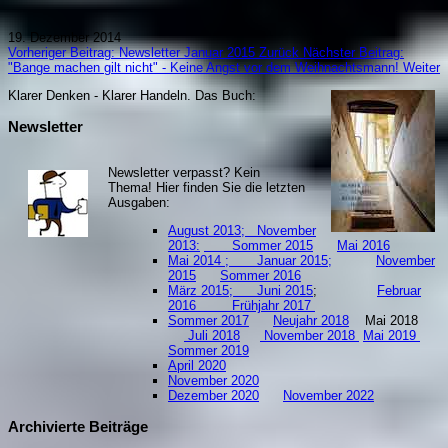
19. Dezember 2014
Vorheriger Beitrag: Newsletter Januar 2015
Zurück
Nächster Beitrag:
"Bange machen gilt nicht" - Keine Angst vor dem Weihnachtsmann!
Weiter
Klarer Denken - Klarer Handeln. Da
s Buch:
Newsletter
Newsletter verpasst? Kein
Thema! Hier finden Sie die letzten
Ausgaben:
August 2013;
November
2013:
Sommer 2015
Mai 2016
Mai 2014 ;
Januar 2015;
November
2015
Sommer 2016
März 2015;
Juni 2015
;
Februar
2016
Frühjahr 2017
Sommer 2017
Neujahr 2018
Mai 2018
Juli 2018
November 2018
Mai 2019
S
ommer 2019
April 2020
November 2020
Dezember 2020
November 2022
Archivierte Beiträge