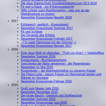
Die neue Datenschutz-Grundverordnung zum 25.5.2018
Fit und schlank - ein Erfahrungsbericht
Hilfe schreit mein Reptiliengehirn - was uns an der
Digitalisierung so stresst
Newsletter Kinesiologie Neujahr 2018
2017
Erfolgreich, weiblich - Kinesiologin!
Newsletter Kinesiologie Sommer 2017
Fit und Schlank
Die Dynamik des Erfolgs
Newsletter Kinesiologie Frühjahr 2017
:-)"In guter Stimmung mit der Stimme":-)
Newsletter Kinesiologie Neujahr 2017
2016
Eine neue Welt ist pflanzbar - "Fünf vor Grün" + Vitalstoffkur
Newsletter Sommer 2016
Kriegsspuren - Buchbesprechung
Geschenke der Natur annehmen - der Regenbogen
Newsletter im Mai 2016
Kinesiologie – die Wahrheitshotline zu unserem Körper
Die Fleiss-Lüge - warum Frauen im Hamsterrad landen und
Männer im Vorstand
Newsletter Kinesiologie Februar 2016
2015
Gruß zum Neuen Jahr 2016
Newsletter November 2015
Der kluge Bauch - Gewicht und Stoffwechsel
Newsletter Sommer 2015
Newsletter Kinesiologie Juni 2015