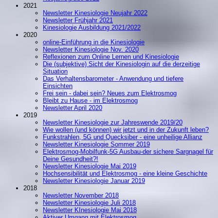
2021
Newsletter Kinesiologie Neujahr 2022
Newsletter Frühjahr 2021
Kinesiologie Ausbildung 2021/2022
2020
online-Einführung in die Kinesiologie
Newsletter Kinesiologie Nov. 2020
Reflexionen zum Online Lernen und Kinesiologie
Die (subjektive) Sicht der Kinesiologin auf die derzeitige
Situation
Das Verhaltensbarometer - Anwendung und tiefere
Einsichten
Frei sein - dabei sein? Neues zum Elektrosmog
Bleibt zu Hause - im Elektrosmog
Newsletter April 2020
2019
Newsletter Kinesiologie zur Jahreswende 2019/20
Wie wollen (und können) wir jetzt und in der Zukunft leben?
Funkstrahlen, 5G und Quecksiber - eine unheilige Allianz
Newsletter Kinesiologie Sommer 2019
Elektrosmog-Mobilfunk-5G Ausbau-der sichere Sargnagel für
Deine Gesundheit?!
Newsletter Kinesiologie Mai 2019
Hochsensibilität und Elektrosmog - eine kleine Geschichte
Newsletter Kinesiologie Januar 2019
2018
Newsletter November 2018
Newsletter Kinesiologie Juli 2018
Newsletter KInesiologie Mai 2018
Aktiver Umgang mit Elektrosmog