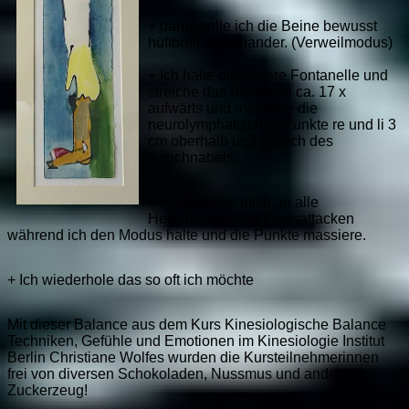
+ dann stelle ich die Beine bewusst
hüftbreit auseinander. (Verweilmodus)
+ Ich halte die hintere Fontanelle und
streiche das Brustbein ca. 17 x
aufwärts und massiere die
neurolymphatischen Punkte re und li 3
cm oberhalb und seitlich des
Bauchnabels.
+ Ich erinnere mich an alle
Heisshunger und Fressattacken
während ich den Modus halte und die Punkte massiere.
+ Ich wiederhole das so oft ich möchte
Mit dieser Balance aus dem Kurs Kinesiologische Balance
Techniken, Gefühle und Emotionen im Kinesiologie Institut
Berlin Christiane Wolfes wurden die Kursteilnehmerinnen
frei von diversen Schokoladen, Nussmus und anderem
Zuckerzeug!